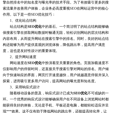
擎自然排名中的知名度与曝光率的技术手段。为了有效吸引更多的搜
索流量并改善用户体验，企业务必高度重视SEO在网站运营中的核心
作用。以下是一些SEO优化技巧：
1、优化站点结构
站点结构是
SEO优化
中的基石。一个简洁明了的站点结构能够确
保搜索引擎在抓取网站数据时畅通无阻，轻松识别网站的层次结构和
内容布局，从而提升网站在搜索引擎中的排名。同时，良好的站点结
构还能够为用户提供直观的浏览体验，降低跳出率，提高用户满意
度，这也是友好性设计的重要体现。
2、提升网站速度
网站速度在
SEO优化
中扮演着至关重要的角色。页面加载速度不
仅影响用户的停留时间，还直接关乎搜索引擎对网站的排名。用户倾
向于快速响应的界面，网页打开速度越快，用户就越愿意停留并深入
探索，进而吸引更多用户访问，提高网站的曝光度和知名度。
3、采用响应式设计
随着移动设备的普及，响应式设计已成为
SEO优化
不可或缺的一
环。一个优秀的响应式设计能够确保用户在不同设备上浏览网站时都
能获得良好的体验，无论是手机、平板还是电脑，都能轻松适应并呈
现***效果。这不仅有助于降低网站的跳出率，还能提高转化率，让