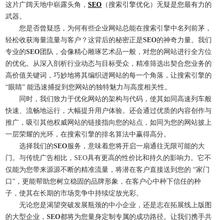
这片广阔天地中崭露头角，
SEO
（搜索引擎优化）无疑是您最有力的
武器。
您是否曾疑惑，为何有些企业网站总能在搜索引擎中名列前茅，
轻松收获海量流量与客户？这背后的秘密正是
SEO
的神奇力量。我们
专业的
SEO
团队，会像精心雕琢艺术品一般，对您的网站进行全方位
的优化。从深入剖析行业动态与目标受众，精准筛选出契合您业务的
高价值关键词，巧妙地将其编织进网站的每一个角落，让搜索引擎的
“眼睛” 能迅速捕捉到您网站的独特魅力与高度相关性。
同时，我们致力于优化网站的架构与代码，使其如同高速列车般
快速、流畅地运行，大幅提升用户体验。还会通过优质的内容创作与
推广，吸引其他权威网站的链接指向您的站点，如同为您的网站披上
一层荣耀的光环，在搜索引擎的排名算法中赢得高分。
选择我们的
SEO
服务，意味着您将开启一扇通往无限可能的大
门。与传统广告相比，SEO具有更高的性价比和持久的影响力。它不
仅能为您带来源源不断的精准流量，将潜在客户直接送到您的 “家门
口”，更能帮助您树立稳固的品牌形象，在客户心中种下信任的种
子，使其在长期的市场竞争中持续绽放光彩。
无论您是渴望突破发展瓶颈的中小企业，还是志在拓展线上版图
的大型企业，
SEO
都将为您量身定制专属的成功路径。让我们携手共